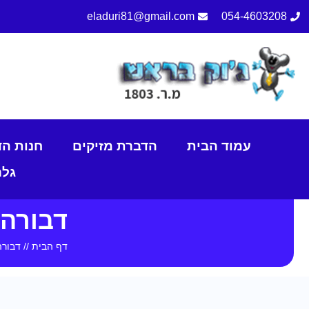
eladuri81@gmail.com
054-4603208
עמוד הבית
הדברת מזיקים
חנות ה
גלר
דבורה 
דף הבית
//
דבורה