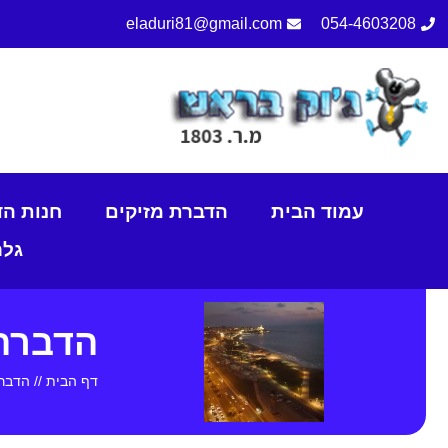
eladuri81@gmail.com
054-4603208
עמוד הבית
הדברת מזיקים
חנות ה
גלר
הדברה
דף הבית
//
הדברה