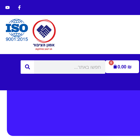
0
0.00
₪