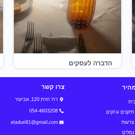
הדברה לעסקים
צרו קשר
מהיר
רח' הזית 120, אביעזר
ית
054-4603208
יקנים וג'וקים
צרעות
eladuri81@gmail.com
נמלים