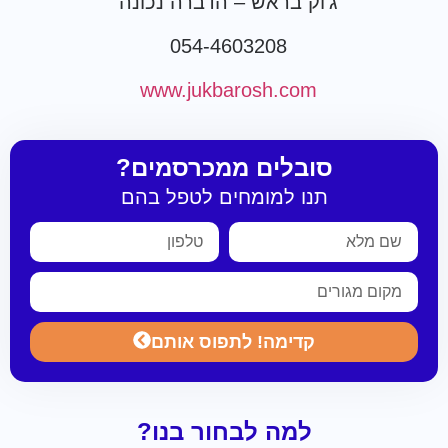
ג'וק בראש – הדברה נכונה
054-4603208
www.jukbarosh.com
סובלים ממכרסמים?
תנו למומחים לטפל בהם
קדימה! לתפוס אותם
למה לבחור בנו?