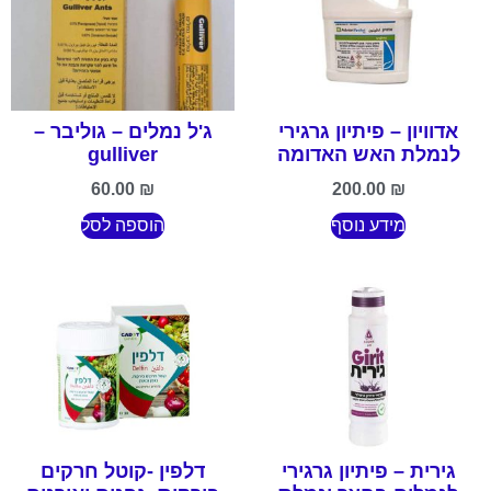
אדוויון – פיתיון גרגירי
ג'ל נמלים – גוליבר –
לנמלת האש האדומה
gulliver
60.00
₪
200.00
₪
מידע נוסף
הוספה לסל
גירית – פיתיון גרגירי
דלפין -קוטל חרקים