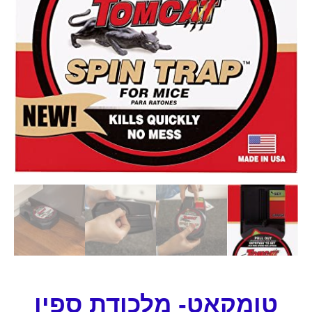
טומקאט- מלכודת ספין