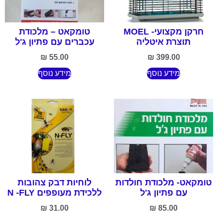
חרקן מקצועי- MOEL
טומקאט – מלכודת
תוצרת איטליה
עכברים עם פתיון ג'ל
₪
55.00
₪
399.00
מידע נוסף
מידע נוסף
טומקאט- מלכודת חולדות
לוחיות דבק צהובות
עם פתיון ג'ל
ללכידת מעופפים N -FLY
₪
31.00
₪
85.00