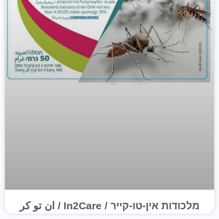
מלכודות אין-טו-קייר / In2Care / ان تو كر