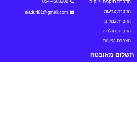
הדברת תיקנים וג'וקים
054-4603208
הדברת צרעות
eladuri81@gmail.com
הדברת נמלים
הדברת חולדות
הצהרת נגישות
תשלום מאובטח
תהליך הרכישה באתר עומד בתקן PCI DSS.
תקנון שימוש ומדיניות פרטיות
אחריות ושירות
נבנה על ידי לייבנט –
סוכנות דיגיטל לבניית אתרים